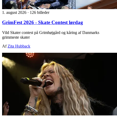
1. august 2026
·
126 billeder
GrimFest 2026 - Skate Contest lørdag
Vild Skater contest på Grimhøjgård og kåring af Danmarks
grimmeste skater
Af
Zita Hubback