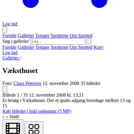
Log ind
Forside
Gallerier
Temaer
Spotterne
Om Spotted
Søg i gallerier
Forside
Gallerier
Temaer
Spotterne
Om Spotted
Kurv
Log ind
Gallerier
/
Væksthuset
Foto:
Claus Petersen
12. november 2008
35 billeder
Billede 1 / 35
12. november 2008 kl. 13:21
Et besøg i Væksthuset. Der er gratis adgang hverdage mellem 13 og
15
Køb billedet i fuld opløsning (5 MP)
bladr
←
→