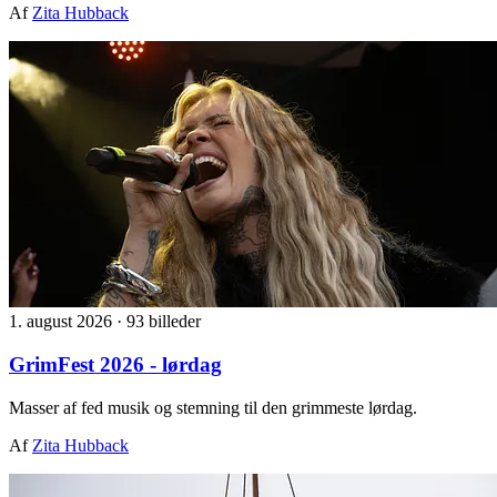
Af
Zita Hubback
1. august 2026
·
93 billeder
GrimFest 2026 - lørdag
Masser af fed musik og stemning til den grimmeste lørdag.
Af
Zita Hubback