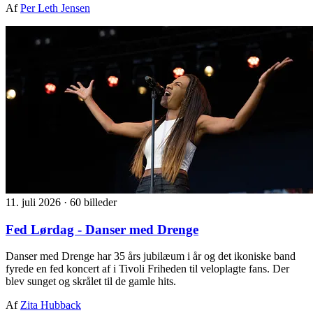
Af
Per Leth Jensen
11. juli 2026
·
60 billeder
Fed Lørdag - Danser med Drenge
Danser med Drenge har 35 års jubilæum i år og det ikoniske band
fyrede en fed koncert af i Tivoli Friheden til veloplagte fans. Der
blev sunget og skrålet til de gamle hits.
Af
Zita Hubback