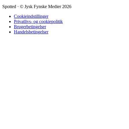
Spotted
·
© Jysk Fynske Medier 2026
Cookieindstillinger
Privatlivs- og cookiepolitik
Brugerbetingelser
Handelsbetingelser