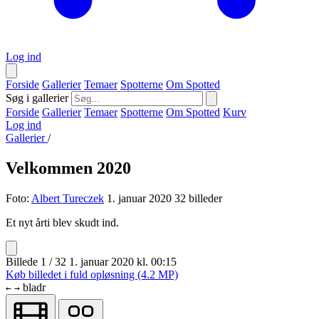
Log ind
Forside
Gallerier
Temaer
Spotterne
Om Spotted
Søg i gallerier
Forside
Gallerier
Temaer
Spotterne
Om Spotted
Kurv
Log ind
Gallerier
/
Velkommen 2020
Foto:
Albert Tureczek
1. januar 2020
32 billeder
Et nyt årti blev skudt ind.
Billede 1 / 32
1. januar 2020 kl. 00:15
Køb billedet i fuld opløsning (4.2 MP)
bladr
←
→