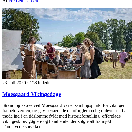
Af
Per Leth Jensen
23. juli 2026
·
158 billeder
Moesgaard Vikingedage
Strand og skove ved Moesgaard var et samlingspunkt for vikinger
fra hele verden, og gav besøgende en uforglemmelig oplevelse af at
træde ind i en tidslomme fyldt med historiefortælling, offerplads,
vikingeskibe, gøglere og handlende, der solgte alt fra mjød til
håndlavede smykker.