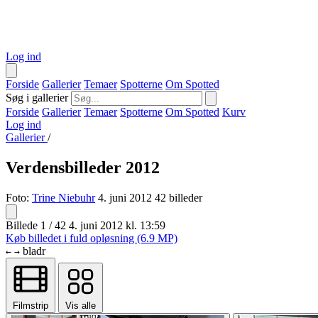
Log ind
Forside
Gallerier
Temaer
Spotterne
Om Spotted
Søg i gallerier
Forside
Gallerier
Temaer
Spotterne
Om Spotted
Kurv
Log ind
Gallerier
/
Verdensbilleder 2012
Foto:
Trine Niebuhr
4. juni 2012
42 billeder
Billede 1 / 42
4. juni 2012 kl. 13:59
Køb billedet i fuld opløsning (6.9 MP)
bladr
←
→
Filmstrip
Vis alle