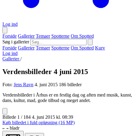
Log ind
Forside
Gallerier
Temaer
Spotterne
Om Spotted
Søg i gallerier
Forside
Gallerier
Temaer
Spotterne
Om Spotted
Kurv
Log ind
Gallerier
/
Verdensbilleder 4 juni 2015
Foto:
Jens Ravn
4. juni 2015
186 billeder
Verdensbilleder i Århus er en festlig dag og aften med musik, kunst,
dans, kultur, mad, gode tilbud og meget andet.
Billede 1 / 184
4. juni 2015 kl. 08:39
Køb billedet i fuld opløsning (16 MP)
bladr
←
→