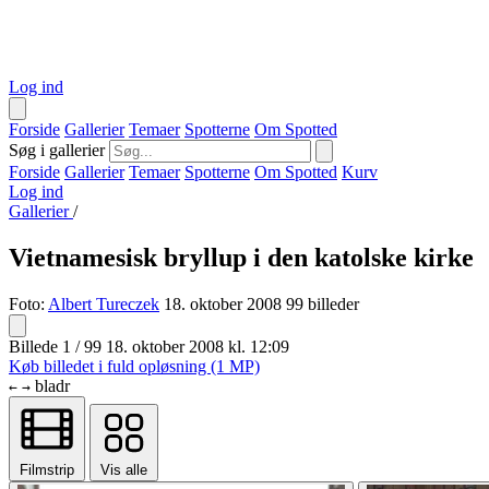
Log ind
Forside
Gallerier
Temaer
Spotterne
Om Spotted
Søg i gallerier
Forside
Gallerier
Temaer
Spotterne
Om Spotted
Kurv
Log ind
Gallerier
/
Vietnamesisk bryllup i den katolske kirke
Foto:
Albert Tureczek
18. oktober 2008
99 billeder
Billede 1 / 99
18. oktober 2008 kl. 12:09
Køb billedet i fuld opløsning (1 MP)
bladr
←
→
Filmstrip
Vis alle