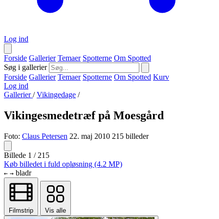
Log ind
Forside
Gallerier
Temaer
Spotterne
Om Spotted
Søg i gallerier
Forside
Gallerier
Temaer
Spotterne
Om Spotted
Kurv
Log ind
Gallerier
/
Vikingedage
/
Vikingesmedetræf på Moesgård
Foto:
Claus Petersen
22. maj 2010
215 billeder
Billede 1 / 215
Køb billedet i fuld opløsning (4.2 MP)
bladr
←
→
Filmstrip
Vis alle