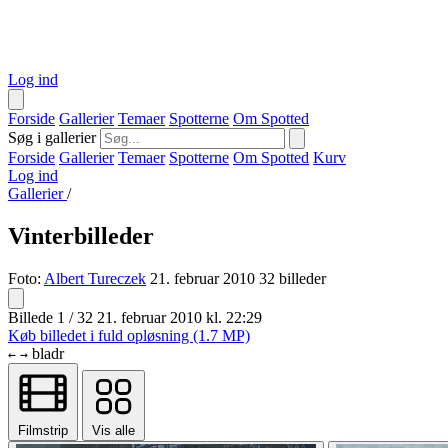
Log ind
Forside
Gallerier
Temaer
Spotterne
Om Spotted
Søg i gallerier
Forside
Gallerier
Temaer
Spotterne
Om Spotted
Kurv
Log ind
Gallerier
/
Vinterbilleder
Foto:
Albert Tureczek
21. februar 2010
32 billeder
Billede 1 / 32
21. februar 2010 kl. 22:29
Køb billedet i fuld opløsning (1.7 MP)
bladr
←
→
Filmstrip
Vis alle