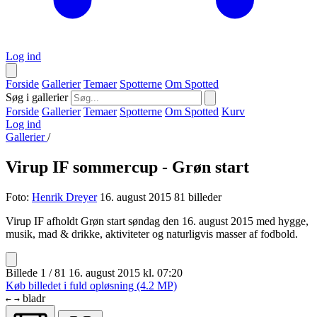
Log ind
Forside
Gallerier
Temaer
Spotterne
Om Spotted
Søg i gallerier
Forside
Gallerier
Temaer
Spotterne
Om Spotted
Kurv
Log ind
Gallerier
/
Virup IF sommercup - Grøn start
Foto:
Henrik Dreyer
16. august 2015
81 billeder
Virup IF afholdt Grøn start søndag den 16. august 2015 med hygge,
musik, mad & drikke, aktiviteter og naturligvis masser af fodbold.
Billede 1 / 81
16. august 2015 kl. 07:20
Køb billedet i fuld opløsning (4.2 MP)
bladr
←
→