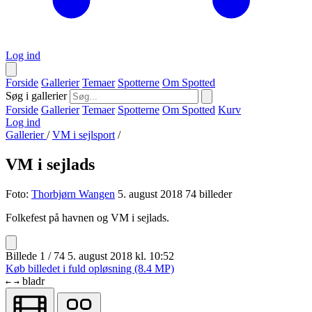
Log ind
Forside
Gallerier
Temaer
Spotterne
Om Spotted
Søg i gallerier
Forside
Gallerier
Temaer
Spotterne
Om Spotted
Kurv
Log ind
Gallerier
/
VM i sejlsport
/
VM i sejlads
Foto:
Thorbjørn Wangen
5. august 2018
74 billeder
Folkefest på havnen og VM i sejlads.
Billede 1 / 74
5. august 2018 kl. 10:52
Køb billedet i fuld opløsning (8.4 MP)
bladr
←
→