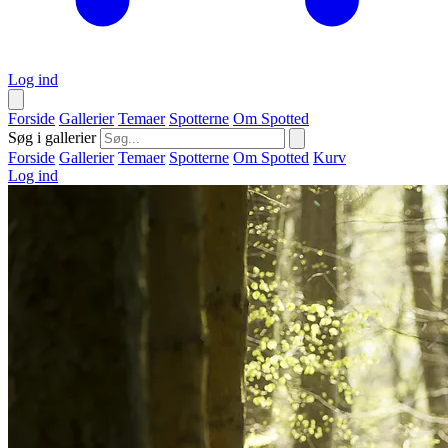
Log ind
Forside
Gallerier
Temaer
Spotterne
Om Spotted
Søg i gallerier
Forside
Gallerier
Temaer
Spotterne
Om Spotted
Kurv
Log ind