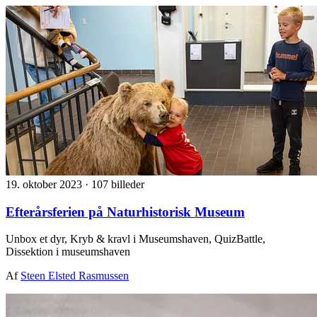
19. oktober 2023
·
107 billeder
Efterårsferien på Naturhistorisk Museum
Unbox et dyr, Kryb & kravl i Museumshaven, QuizBattle,
Dissektion i museumshaven
Af
Steen Elsted Rasmussen