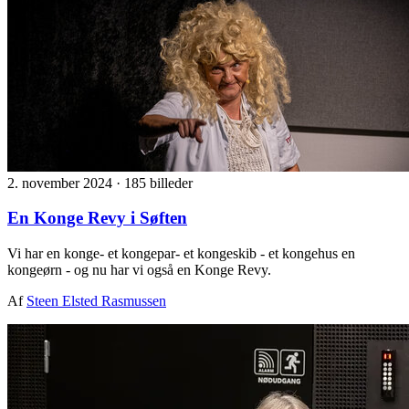
2. november 2024
·
185 billeder
En Konge Revy i Søften
Vi har en konge- et kongepar- et kongeskib - et kongehus en
kongeørn - og nu har vi også en Konge Revy.
Af
Steen Elsted Rasmussen