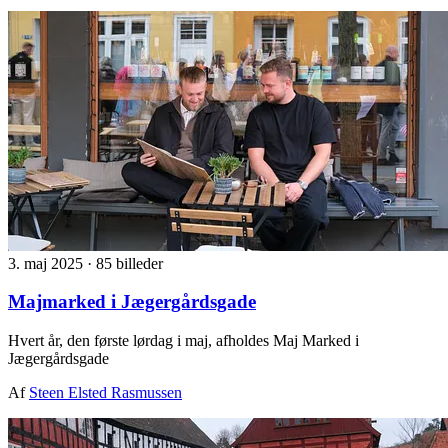
3. maj 2025
·
85 billeder
Majmarked i Jægergårdsgade
Hvert år, den første lørdag i maj, afholdes Maj Marked i
Jægergårdsgade
Af
Steen Elsted Rasmussen