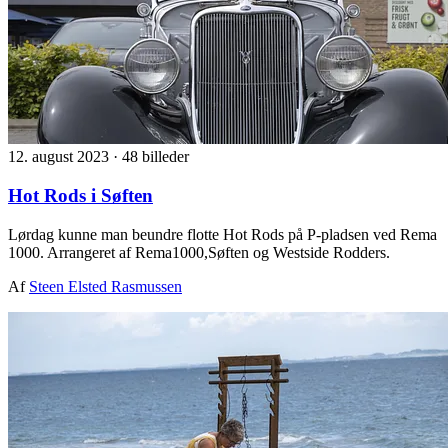
12. august 2023
·
48 billeder
Hot Rods i Søften
Lørdag kunne man beundre flotte Hot Rods på P-pladsen ved Rema
1000. Arrangeret af Rema1000,Søften og Westside Rodders.
Af
Steen Elsted Rasmussen