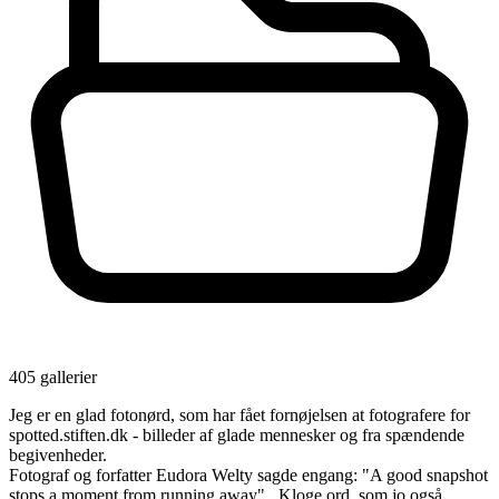
405 gallerier
Jeg er en glad fotonørd, som har fået fornøjelsen at fotografere for
spotted.stiften.dk - billeder af glade mennesker og fra spændende
begivenheder.
Fotograf og forfatter Eudora Welty sagde engang: "A good snapshot
stops a moment from running away" . Kloge ord, som jo også