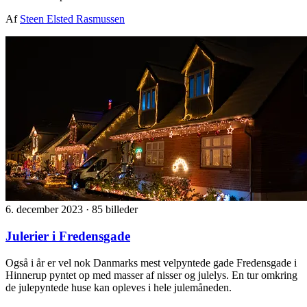
Af
Steen Elsted Rasmussen
6. december 2023
·
85 billeder
Julerier i Fredensgade
Også i år er vel nok Danmarks mest velpyntede gade Fredensgade i
Hinnerup pyntet op med masser af nisser og julelys. En tur omkring
de julepyntede huse kan opleves i hele julemåneden.