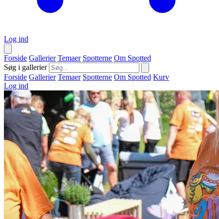
Log ind
Forside
Gallerier
Temaer
Spotterne
Om Spotted
Søg i gallerier
Forside
Gallerier
Temaer
Spotterne
Om Spotted
Kurv
Log ind