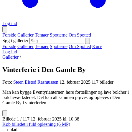
Log ind
Forside
Gallerier
Temaer
Spotterne
Om Spotted
Søg i gallerier
Forside
Gallerier
Temaer
Spotterne
Om Spotted
Kurv
Log ind
Gallerier
/
Vinterferie i Den Gamle By
Foto:
Steen Elsted Rasmussen
12. februar 2025
117 billeder
Man kan bygge Eventyrlanterner, høre fortællinger og lave bolcher i
bolcheværkstedet. Det kan alt sammen prøves og opleves i Den
Gamle By i vinterferien.
Billede 1 / 117
12. februar 2025 kl. 10:38
Køb billedet i fuld opløsning (6 MP)
bladr
←
→