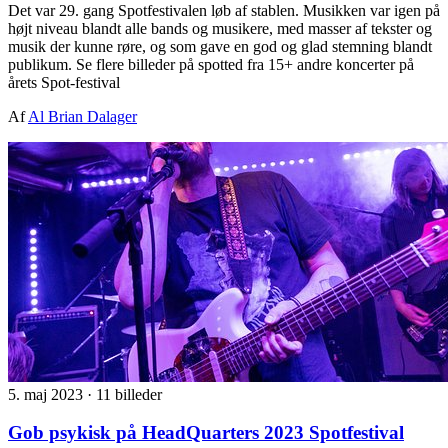
Det var 29. gang Spotfestivalen løb af stablen. Musikken var igen på
højt niveau blandt alle bands og musikere, med masser af tekster og
musik der kunne røre, og som gave en god og glad stemning blandt
publikum. Se flere billeder på spotted fra 15+ andre koncerter på
årets Spot-festival
Af
Al Brian Dalager
5. maj 2023
·
11 billeder
Gob psykisk på HeadQuarters 2023 Spotfestival