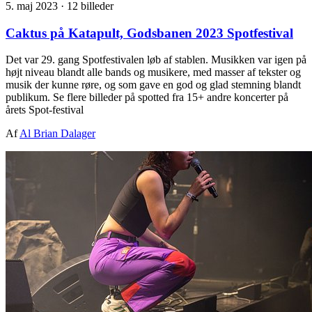
5. maj 2023
·
12 billeder
Caktus på Katapult, Godsbanen 2023 Spotfestival
Det var 29. gang Spotfestivalen løb af stablen. Musikken var igen på
højt niveau blandt alle bands og musikere, med masser af tekster og
musik der kunne røre, og som gave en god og glad stemning blandt
publikum. Se flere billeder på spotted fra 15+ andre koncerter på
årets Spot-festival
Af
Al Brian Dalager