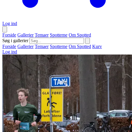
Log ind
Forside
Gallerier
Temaer
Spotterne
Om Spotted
Søg i gallerier
Forside
Gallerier
Temaer
Spotterne
Om Spotted
Kurv
Log ind