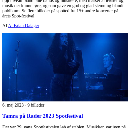
højt niveau blandt alle bands og musikere, med masser af tekster og
musik der kunne røre, og som gave en god og glad stemning blandt
publikum. Se flere billeder på spotted fra 15+ andre koncerter på
årets Spot-festival
Af
Al Brian Dalager
6. maj 2023
·
9 billeder
Tamra på Rader 2023 Spotfestival
Det var 29. gang Spotfestivalen løb af stablen. Musikken var igen på