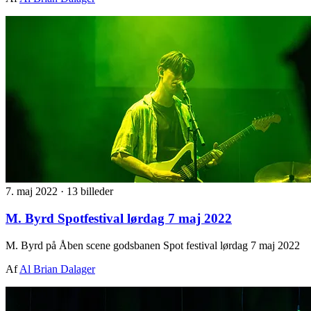
7. maj 2022
·
13 billeder
M. Byrd Spotfestival lørdag 7 maj 2022
M. Byrd på Åben scene godsbanen Spot festival lørdag 7 maj 2022
Af
Al Brian Dalager