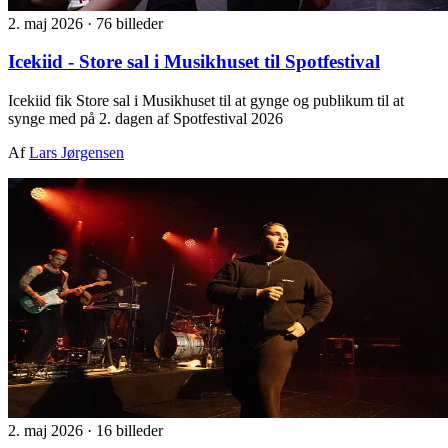
2. maj 2026
·
76 billeder
Icekiid - Store sal i Musikhuset til Spotfestival
Icekiid fik Store sal i Musikhuset til at gynge og publikum til at
synge med på 2. dagen af Spotfestival 2026
Af
Lars Jørgensen
2. maj 2026
·
16 billeder