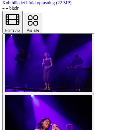
Køb billedet i fuld opløsning (22 MP)
bladr
←
→
Filmstrip
Vis alle