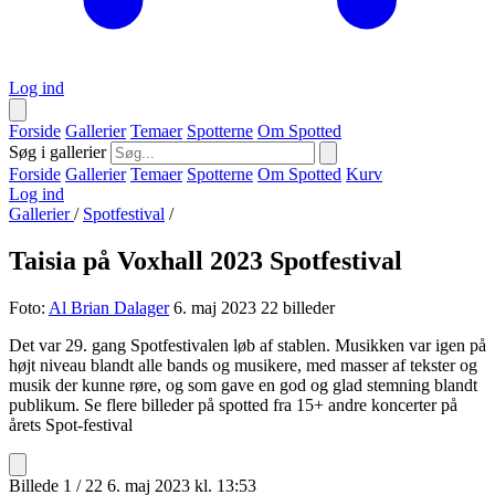
Log ind
Forside
Gallerier
Temaer
Spotterne
Om Spotted
Søg i gallerier
Forside
Gallerier
Temaer
Spotterne
Om Spotted
Kurv
Log ind
Gallerier
/
Spotfestival
/
Taisia på Voxhall 2023 Spotfestival
Foto:
Al Brian Dalager
6. maj 2023
22 billeder
Det var 29. gang Spotfestivalen løb af stablen. Musikken var igen på
højt niveau blandt alle bands og musikere, med masser af tekster og
musik der kunne røre, og som gave en god og glad stemning blandt
publikum. Se flere billeder på spotted fra 15+ andre koncerter på
årets Spot-festival
Billede 1 / 22
6. maj 2023 kl. 13:53