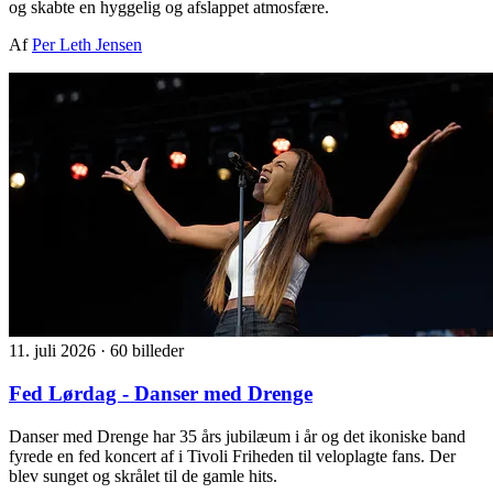
og skabte en hyggelig og afslappet atmosfære.
Af
Per Leth Jensen
11. juli 2026
·
60 billeder
Fed Lørdag - Danser med Drenge
Danser med Drenge har 35 års jubilæum i år og det ikoniske band
fyrede en fed koncert af i Tivoli Friheden til veloplagte fans. Der
blev sunget og skrålet til de gamle hits.