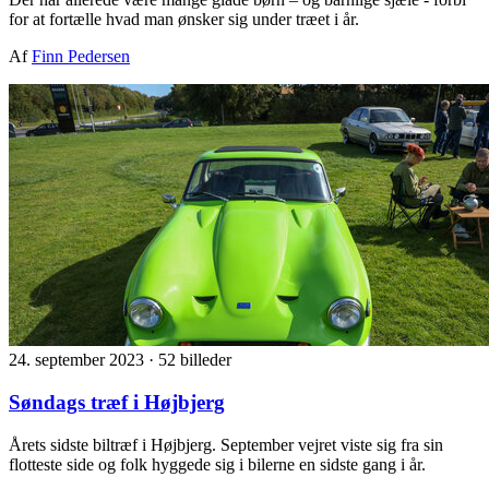
for at fortælle hvad man ønsker sig under træet i år.
Af
Finn Pedersen
24. september 2023
·
52 billeder
Søndags træf i Højbjerg
Årets sidste biltræf i Højbjerg. September vejret viste sig fra sin
flotteste side og folk hyggede sig i bilerne en sidste gang i år.