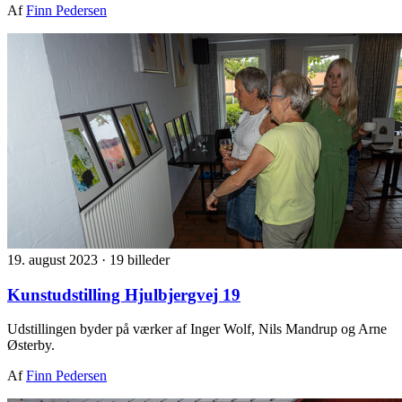
Af
Finn Pedersen
19. august 2023
·
19 billeder
Kunstudstilling Hjulbjergvej 19
Udstillingen byder på værker af Inger Wolf, Nils Mandrup og Arne
Østerby.
Af
Finn Pedersen