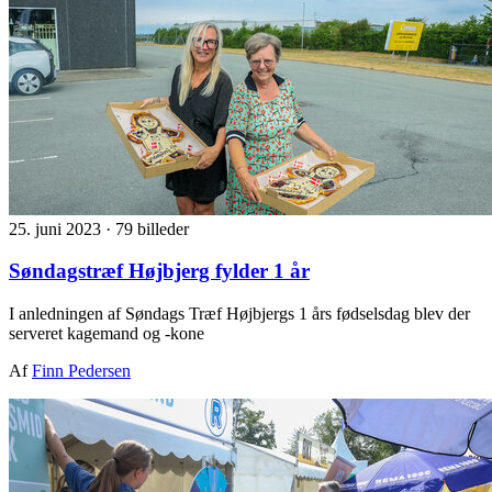
25. juni 2023
·
79 billeder
Søndagstræf Højbjerg fylder 1 år
I anledningen af Søndags Træf Højbjergs 1 års fødselsdag blev der
serveret kagemand og -kone
Af
Finn Pedersen