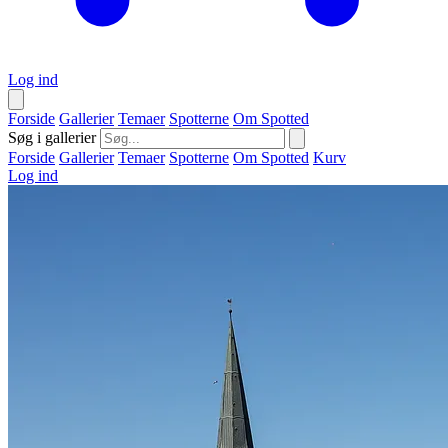
Log ind
Forside
Gallerier
Temaer
Spotterne
Om Spotted
Søg i gallerier
Forside
Gallerier
Temaer
Spotterne
Om Spotted
Kurv
Log ind