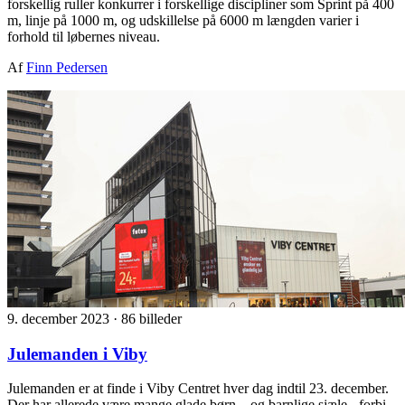
forskellig ruller konkurrer i forskellige discipliner som Sprint på 400
m, linje på 1000 m, og udskillelse på 6000 m længden varier i
forhold til løbernes niveau.
Af
Finn Pedersen
9. december 2023
·
86 billeder
Julemanden i Viby
Julemanden er at finde i Viby Centret hver dag indtil 23. december.
Der har allerede være mange glade børn – og barnlige sjæle - forbi