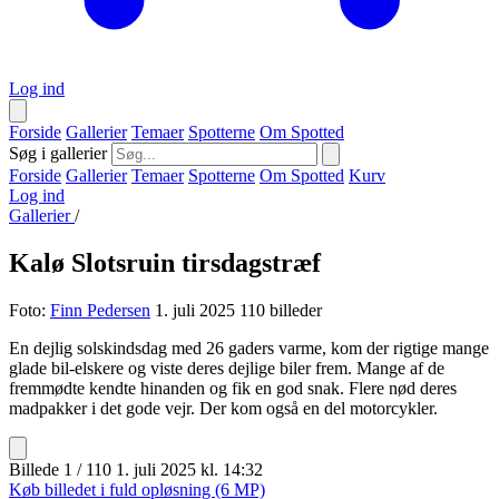
Log ind
Forside
Gallerier
Temaer
Spotterne
Om Spotted
Søg i gallerier
Forside
Gallerier
Temaer
Spotterne
Om Spotted
Kurv
Log ind
Gallerier
/
Kalø Slotsruin tirsdagstræf
Foto:
Finn Pedersen
1. juli 2025
110 billeder
En dejlig solskindsdag med 26 gaders varme, kom der rigtige mange
glade bil-elskere og viste deres dejlige biler frem. Mange af de
fremmødte kendte hinanden og fik en god snak. Flere nød deres
madpakker i det gode vejr. Der kom også en del motorcykler.
Billede 1 / 110
1. juli 2025 kl. 14:32
Køb billedet i fuld opløsning (6 MP)