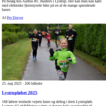
På besøg hos Aarhus RC Bashers i Lystrup. Her kan man kan køre
med elektriske fjernstyrede biler på en af de mange spændende
baner.
Af
Per Dreyer
25. maj 2025
·
206 billeder
Lystrupløbet 2025
168 løbere trodsede vejrets luner og deltog i årets Lystrupløb.
Lystrup-if Løb&Motion valgte at donere hele overskuddet til