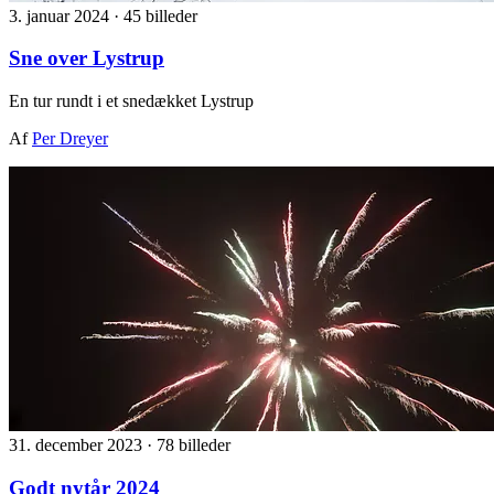
3. januar 2024
·
45 billeder
Sne over Lystrup
En tur rundt i et snedækket Lystrup
Af
Per Dreyer
31. december 2023
·
78 billeder
Godt nytår 2024