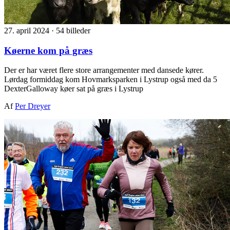
27. april 2024
·
54 billeder
Køerne kom på græs
Der er har været flere store arrangementer med dansede kører.
Lørdag formiddag kom Hovmarksparken i Lystrup også med da 5
DexterGalloway køer sat på græs i Lystrup
Af
Per Dreyer