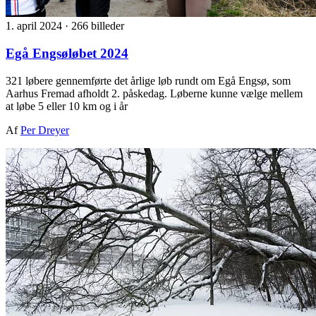
1. april 2024
·
266 billeder
Egå Engsøløbet 2024
321 løbere gennemførte det årlige løb rundt om Egå Engsø, som
Aarhus Fremad afholdt 2. påskedag. Løberne kunne vælge mellem
at løbe 5 eller 10 km og i år
Af
Per Dreyer