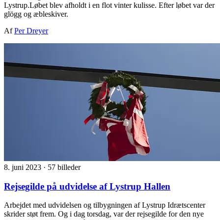
Lystrup.Løbet blev afholdt i en flot vinter kulisse. Efter løbet var der
glögg og æbleskiver.
Af
Per Dreyer
8. juni 2023
·
57 billeder
Rejsegilde på udvidelse af Lystrup Hallen
Arbejdet med udvidelsen og tilbygningen af Lystrup Idrætscenter
skrider støt frem. Og i dag torsdag, var der rejsegilde for den nye