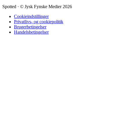
Spotted
·
© Jysk Fynske Medier 2026
Cookieindstillinger
Privatlivs- og cookiepolitik
Brugerbetingelser
Handelsbetingelser