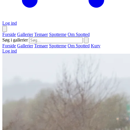
Log ind
Forside
Gallerier
Temaer
Spotterne
Om Spotted
Søg i gallerier
Forside
Gallerier
Temaer
Spotterne
Om Spotted
Kurv
Log ind