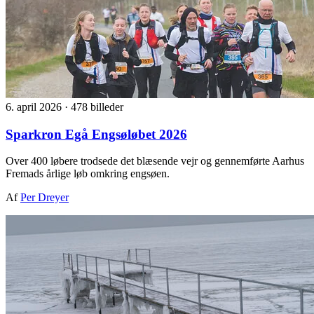
6. april 2026
·
478 billeder
Sparkron Egå Engsøløbet 2026
Over 400 løbere trodsede det blæsende vejr og gennemførte Aarhus
Fremads årlige løb omkring engsøen.
Af
Per Dreyer