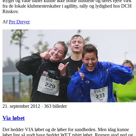
Byger og våde baner kunne ikke holde hundene og deres ejere væk
fra de lokale klubmesterskaber i agillity, rally og lydighed hos DCH
Risskov.
Af
Per Dreyer
21. september 2012
·
363 billeder
Via løbet
Det hedder VIA løbet og de løber for sundheden. Men idag kunne
løbet lige så godt have heddet WET tshirt løbet. Regnen stod ned og