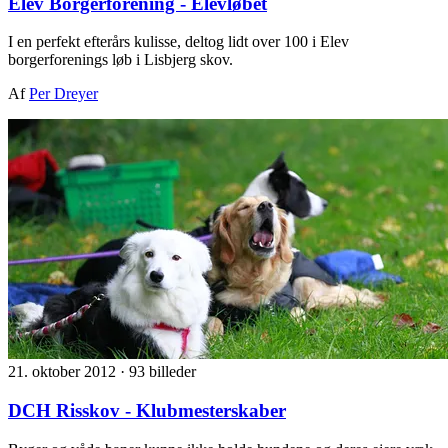
Elev Borgerforening - Elevløbet
I en perfekt efterårs kulisse, deltog lidt over 100 i Elev
borgerforenings løb i Lisbjerg skov.
Af
Per Dreyer
21. oktober 2012
·
93 billeder
DCH Risskov - Klubmesterskaber