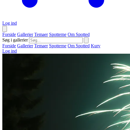
Log ind
Forside
Gallerier
Temaer
Spotterne
Om Spotted
Søg i gallerier
Forside
Gallerier
Temaer
Spotterne
Om Spotted
Kurv
Log ind