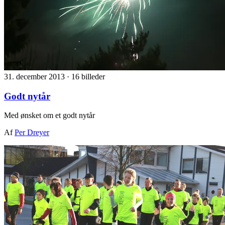
31. december 2013
·
16 billeder
Godt nytår
Med ønsket om et godt nytår
Af
Per Dreyer