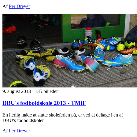
Af
Per Dreyer
9. august 2013
·
135 billeder
DBU's fodboldskole 2013 - TMIF
En herlig måde at slutte skoleferien på, er ved at deltage i en af
DBU's fodboldskoler.
Af
Per Dreyer