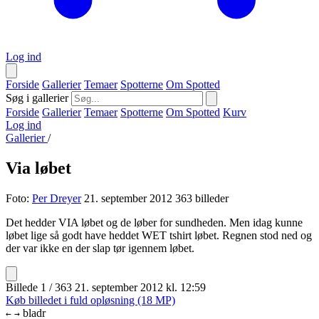
Log ind
Forside
Gallerier
Temaer
Spotterne
Om Spotted
Søg i gallerier
Forside
Gallerier
Temaer
Spotterne
Om Spotted
Kurv
Log ind
Gallerier
/
Via løbet
Foto:
Per Dreyer
21. september 2012
363 billeder
Det hedder VIA løbet og de løber for sundheden. Men idag kunne
løbet lige så godt have heddet WET tshirt løbet. Regnen stod ned og
der var ikke en der slap tør igennem løbet.
Billede 1 / 363
21. september 2012 kl. 12:59
Køb billedet i fuld opløsning (18 MP)
bladr
←
→