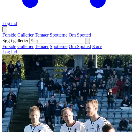
Log ind
Forside
Gallerier
Temaer
Spotterne
Om Spotted
Søg i gallerier
Forside
Gallerier
Temaer
Spotterne
Om Spotted
Kurv
Log ind