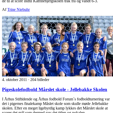
de til at score indtil Katrinebjergskolen trak fra og vandt 6-3.
Af
Trine Niebuhr
4. oktober 2011
·
204 billeder
Pigeskolefodbold Mårslet skole - Jellebakke Skolen
I Århus Stiftidende og Århus fodbold Forum´s fodboldturnering var
det i pigernes finalekamp Måslet skole som skulle møde Jellebakke
skolen. Efter en meget ligebyrdig kamp lykkes det Mårslet skole at
scorer det mål som dermed gav det titlen og pokalen.