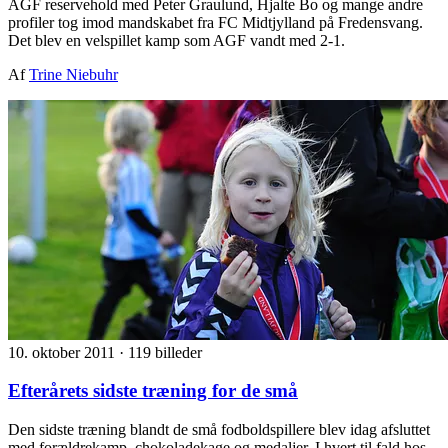
AGF reservehold med Peter Graulund, Hjalte Bo og mange andre
profiler tog imod mandskabet fra FC Midtjylland på Fredensvang.
Det blev en velspillet kamp som AGF vandt med 2-1.
Af
Trine Niebuhr
10. oktober 2011
·
119 billeder
Efterårets sidste træning for de små
Den sidste træning blandt de små fodboldspillere blev idag afsluttet
med forældrekamp, chokoladekage og medaljer. I hvert til fald hos