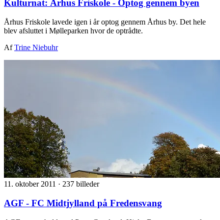
Kulturnat: Århus Friskole - Optog gennem byen
Århus Friskole lavede igen i år optog gennem Århus by. Det hele
blev afsluttet i Mølleparken hvor de optrådte.
Af
Trine Niebuhr
11. oktober 2011
·
237 billeder
AGF - FC Midtjylland på Fredensvang