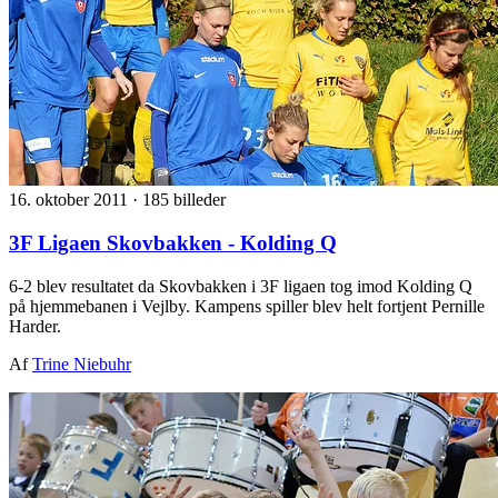
16. oktober 2011
·
185 billeder
3F Ligaen Skovbakken - Kolding Q
6-2 blev resultatet da Skovbakken i 3F ligaen tog imod Kolding Q
på hjemmebanen i Vejlby. Kampens spiller blev helt fortjent Pernille
Harder.
Af
Trine Niebuhr