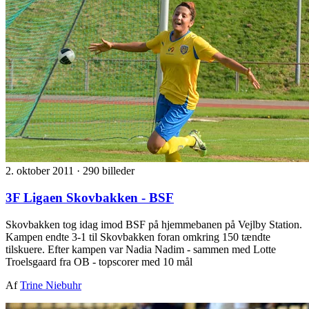
2. oktober 2011
·
290 billeder
3F Ligaen Skovbakken - BSF
Skovbakken tog idag imod BSF på hjemmebanen på Vejlby Station.
Kampen endte 3-1 til Skovbakken foran omkring 150 tændte
tilskuere. Efter kampen var Nadia Nadim - sammen med Lotte
Troelsgaard fra OB - topscorer med 10 mål
Af
Trine Niebuhr