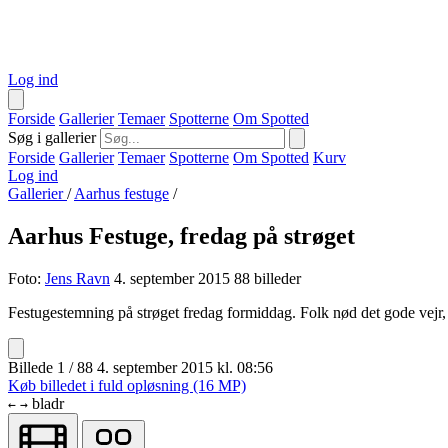
Log ind
Forside
Gallerier
Temaer
Spotterne
Om Spotted
Søg i gallerier
Forside
Gallerier
Temaer
Spotterne
Om Spotted
Kurv
Log ind
Gallerier
/
Aarhus festuge
/
Aarhus Festuge, fredag på strøget
Foto:
Jens Ravn
4. september 2015
88 billeder
Festugestemning på strøget fredag formiddag. Folk nød det gode vejr, 
Billede 1 / 88
4. september 2015 kl. 08:56
Køb billedet i fuld opløsning (16 MP)
bladr
←
→