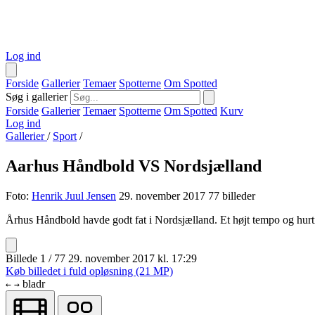
Log ind
Forside
Gallerier
Temaer
Spotterne
Om Spotted
Søg i gallerier
Forside
Gallerier
Temaer
Spotterne
Om Spotted
Kurv
Log ind
Gallerier
/
Sport
/
Aarhus Håndbold VS Nordsjælland
Foto:
Henrik Juul Jensen
29. november 2017
77 billeder
Århus Håndbold havde godt fat i Nordsjælland. Et højt tempo og hurtigt
Billede 1 / 77
29. november 2017 kl. 17:29
Køb billedet i fuld opløsning (21 MP)
bladr
←
→