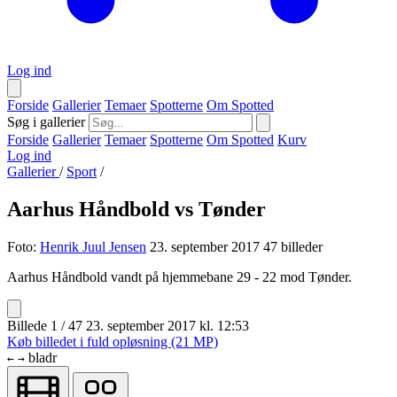
Log ind
Forside
Gallerier
Temaer
Spotterne
Om Spotted
Søg i gallerier
Forside
Gallerier
Temaer
Spotterne
Om Spotted
Kurv
Log ind
Gallerier
/
Sport
/
Aarhus Håndbold vs Tønder
Foto:
Henrik Juul Jensen
23. september 2017
47 billeder
Aarhus Håndbold vandt på hjemmebane 29 - 22 mod Tønder.
Billede 1 / 47
23. september 2017 kl. 12:53
Køb billedet i fuld opløsning (21 MP)
bladr
←
→