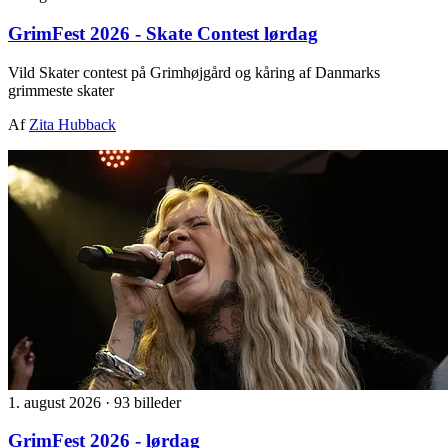
GrimFest 2026 - Skate Contest lørdag
Vild Skater contest på Grimhøjgård og kåring af Danmarks
grimmeste skater
Af
Zita Hubback
1. august 2026
·
93 billeder
GrimFest 2026 - lørdag