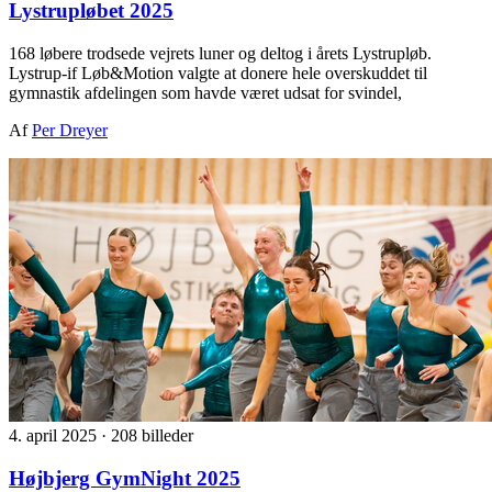
Lystrupløbet 2025
168 løbere trodsede vejrets luner og deltog i årets Lystrupløb.
Lystrup-if Løb&Motion valgte at donere hele overskuddet til
gymnastik afdelingen som havde været udsat for svindel,
Af
Per Dreyer
4. april 2025
·
208 billeder
Højbjerg GymNight 2025