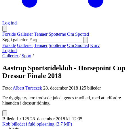
Log ind
Forside
Gallerier
Temaer
Spotterne
Om Spotted
Søg i gallerier
Forside
Gallerier
Temaer
Spotterne
Om Spotted
Kurv
Log ind
Gallerier
/
Sport
/
Aastrup Sportsrideklub - Horsepoint Cup
Dressur Finale 2018
Foto:
Albert Tureczek
28. december 2018
125 billeder
De dygtige ryttere trodsede juledagenes travlhed, med at udfordre
hinanden i dressur ridning.
Billede 1 / 125
28. december 2018 kl. 12:35
Køb billedet i fuld opløsning (3.7 MP)