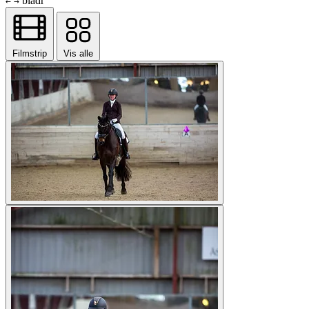
bladr
←
→
Filmstrip
Vis alle