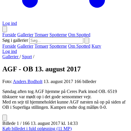
Log ind
Forside
Gallerier
Temaer
Spotterne
Om Spotted
Søg i gallerier
Forside
Gallerier
Temaer
Spotterne
Om Spotted
Kurv
Log ind
Gallerier
/
Sport
/
AGF - OB 13. august 2017
Foto:
Anders Bodholt
13. august 2017
166 billeder
Søndag aften tog AGF hjemme på Ceres Park imod OB. 6519
tilskuere var mødt op i det gode sensommer vejr.
Med en sejr til hjemmeholdet kunne AGF næsten nå op på siden af
OB i Superliga stillingen. Kampen endte dog målløs 0-0.
Billede 1 / 166
13. august 2017 kl. 14:33
Køb billedet i fuld opløsning (11 MP)