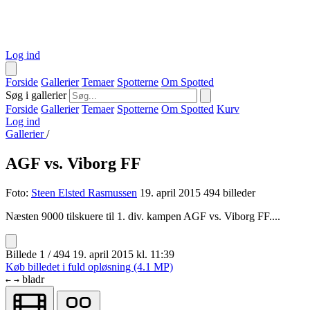
Log ind
Forside
Gallerier
Temaer
Spotterne
Om Spotted
Søg i gallerier
Forside
Gallerier
Temaer
Spotterne
Om Spotted
Kurv
Log ind
Gallerier
/
AGF vs. Viborg FF
Foto:
Steen Elsted Rasmussen
19. april 2015
494 billeder
Næsten 9000 tilskuere til 1. div. kampen AGF vs. Viborg FF....
Billede 1 / 494
19. april 2015 kl. 11:39
Køb billedet i fuld opløsning (4.1 MP)
bladr
←
→