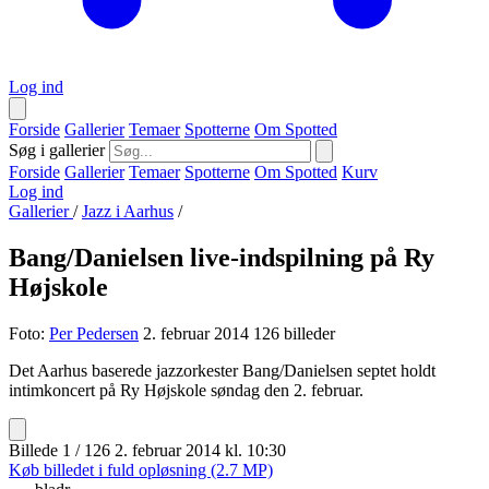
Log ind
Forside
Gallerier
Temaer
Spotterne
Om Spotted
Søg i gallerier
Forside
Gallerier
Temaer
Spotterne
Om Spotted
Kurv
Log ind
Gallerier
/
Jazz i Aarhus
/
Bang/Danielsen live-indspilning på Ry
Højskole
Foto:
Per Pedersen
2. februar 2014
126 billeder
Det Aarhus baserede jazzorkester Bang/Danielsen septet holdt
intimkoncert på Ry Højskole søndag den 2. februar.
Billede 1 / 126
2. februar 2014 kl. 10:30
Køb billedet i fuld opløsning (2.7 MP)