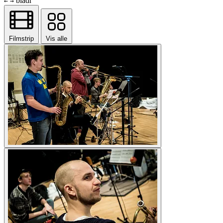
bladr
←
→
Filmstrip
Vis alle