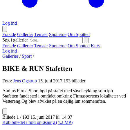
Log ind
Forside
Gallerier
Temaer
Spotterne
Om Spotted
Søg i gallerier
Forside
Gallerier
Temaer
Spotterne
Om Spotted
Kurv
Log ind
Gallerier
/
Sport
/
BIKE & RUN Stafetten
Foto:
Jens Ogstrup
15. juni 2017
193 billeder
Aarhus Firma Sport bød på stafet med såvel cykling som løb.
Stafetten fandt sted i området omkring Firmasportens lokaliteter ved
Vestereng.Og blev afviklet på en dejlig lun sommeraften.
Billede 1 / 193
15. juni 2017 kl. 14:37
Køb billedet i fuld opløsning (4.2 MP)