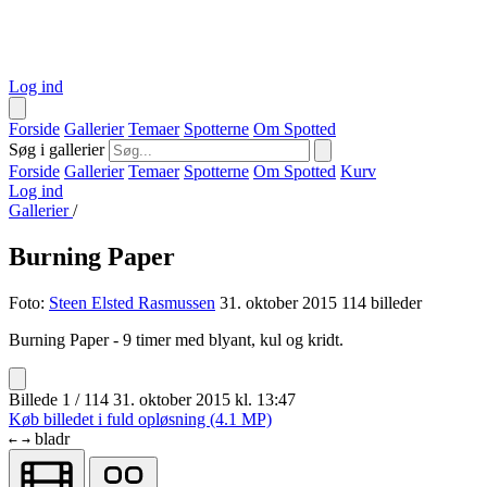
Log ind
Forside
Gallerier
Temaer
Spotterne
Om Spotted
Søg i gallerier
Forside
Gallerier
Temaer
Spotterne
Om Spotted
Kurv
Log ind
Gallerier
/
Burning Paper
Foto:
Steen Elsted Rasmussen
31. oktober 2015
114 billeder
Burning Paper - 9 timer med blyant, kul og kridt.
Billede 1 / 114
31. oktober 2015 kl. 13:47
Køb billedet i fuld opløsning (4.1 MP)
bladr
←
→