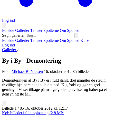
Log ind
Forside
Gallerier
Temaer
Spotterne
Om Spotted
Søg i gallerier
Forside
Gallerier
Temaer
Spotterne
Om Spotted
Kurv
Log ind
Gallerier
/
By i By - Demontering
Foto:
Michael B. Nielsen
16. oktober 2012
85 billeder
Demonteringen af By i By er i fuld gang, dog mangler de stadig
frivillige hjælpere til at pille det ned. Kig forbi og gør en god
gerning... Vi ser tilbage på mange gode oplevelser og håber på et
gensyn næste år...
Billede 1 / 85
16. oktober 2012 kl. 12:17
Køb billedet i fuld opløsning (2.8 MP)