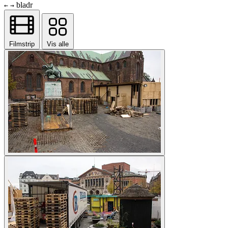
bladr
←
→
Filmstrip
Vis alle