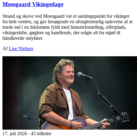
Moesgaard Vikingedage
Strand og skove ved Moesgaard var et samlingspunkt for vikinger
fra hele verden, og gav besøgende en uforglemmelig oplevelse af at
træde ind i en tidslomme fyldt med historiefortælling, offerplads,
vikingeskibe, gøglere og handlende, der solgte alt fra mjød til
håndlavede smykker.
Af
Lise Nielsen
17. juli 2026
·
45 billeder