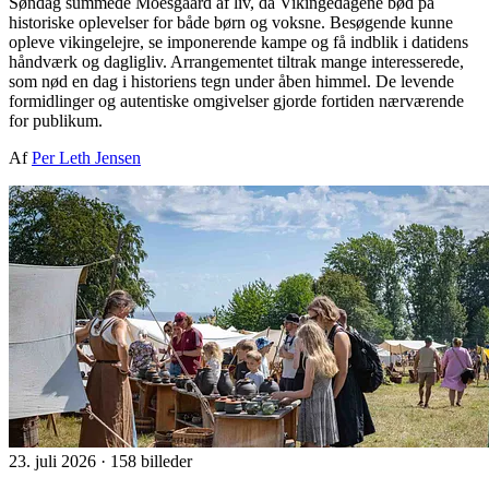
Søndag summede Moesgaard af liv, da Vikingedagene bød på
historiske oplevelser for både børn og voksne. Besøgende kunne
opleve vikingelejre, se imponerende kampe og få indblik i datidens
håndværk og dagligliv. Arrangementet tiltrak mange interesserede,
som nød en dag i historiens tegn under åben himmel. De levende
formidlinger og autentiske omgivelser gjorde fortiden nærværende
for publikum.
Af
Per Leth Jensen
23. juli 2026
·
158 billeder