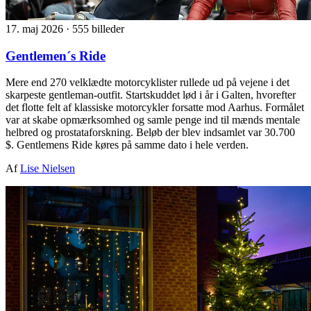
17. maj 2026
·
555 billeder
Gentlemen´s Ride
Mere end 270 velklædte motorcyklister rullede ud på vejene i det
skarpeste gentleman-outfit. Startskuddet lød i år i Galten, hvorefter
det flotte felt af klassiske motorcykler forsatte mod Aarhus. Formålet
var at skabe opmærksomhed og samle penge ind til mænds mentale
helbred og prostataforskning. Beløb der blev indsamlet var 30.700
$. Gentlemens Ride køres på samme dato i hele verden.
Af
Lise Nielsen