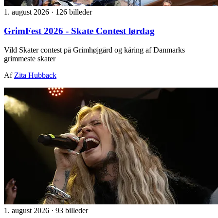
1. august 2026
·
126 billeder
GrimFest 2026 - Skate Contest lørdag
Vild Skater contest på Grimhøjgård og kåring af Danmarks
grimmeste skater
Af
Zita Hubback
1. august 2026
·
93 billeder