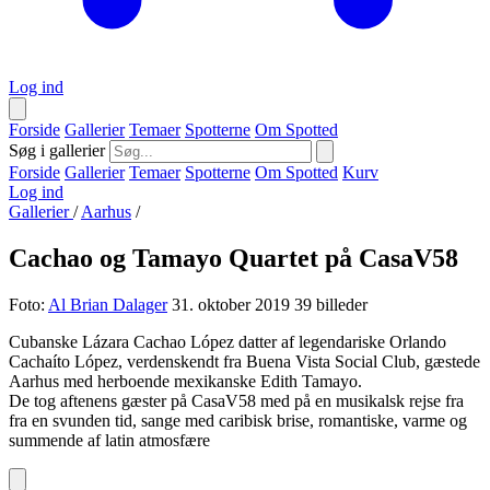
Log ind
Forside
Gallerier
Temaer
Spotterne
Om Spotted
Søg i gallerier
Forside
Gallerier
Temaer
Spotterne
Om Spotted
Kurv
Log ind
Gallerier
/
Aarhus
/
Cachao og Tamayo Quartet på CasaV58
Foto:
Al Brian Dalager
31. oktober 2019
39 billeder
Cubanske Lázara Cachao López datter af legendariske Orlando
Cachaíto López, verdenskendt fra Buena Vista Social Club, gæstede
Aarhus med herboende mexikanske Edith Tamayo.
De tog aftenens gæster på CasaV58 med på en musikalsk rejse fra
fra en svunden tid, sange med caribisk brise, romantiske, varme og
summende af latin atmosfære