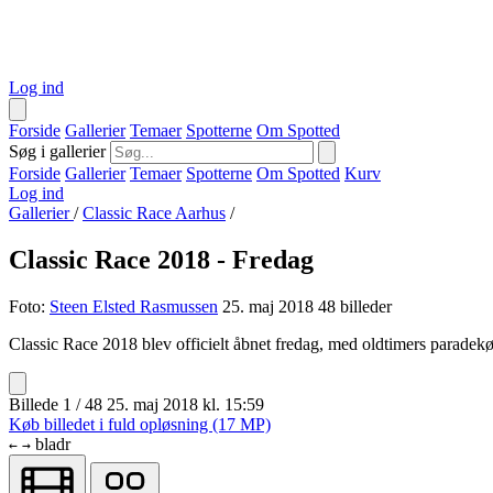
Log ind
Forside
Gallerier
Temaer
Spotterne
Om Spotted
Søg i gallerier
Forside
Gallerier
Temaer
Spotterne
Om Spotted
Kurv
Log ind
Gallerier
/
Classic Race Aarhus
/
Classic Race 2018 - Fredag
Foto:
Steen Elsted Rasmussen
25. maj 2018
48 billeder
Classic Race 2018 blev officielt åbnet fredag, med oldtimers paradekø
Billede 1 / 48
25. maj 2018 kl. 15:59
Køb billedet i fuld opløsning (17 MP)
bladr
←
→