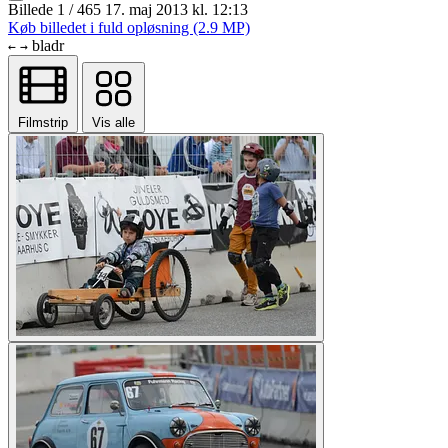
Billede 1 / 465
17. maj 2013 kl. 12:13
Køb billedet i fuld opløsning (2.9 MP)
bladr
←
→
Filmstrip
Vis alle