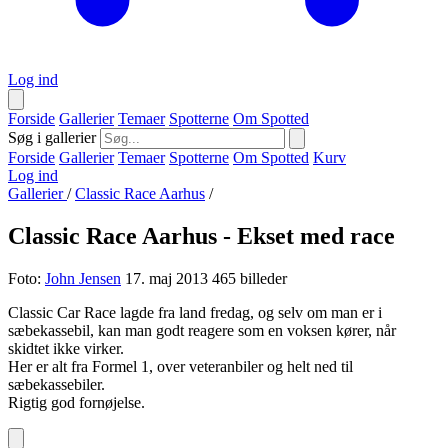
Log ind
Forside
Gallerier
Temaer
Spotterne
Om Spotted
Søg i gallerier
Forside
Gallerier
Temaer
Spotterne
Om Spotted
Kurv
Log ind
Gallerier
/
Classic Race Aarhus
/
Classic Race Aarhus - Ekset med race
Foto:
John Jensen
17. maj 2013
465 billeder
Classic Car Race lagde fra land fredag, og selv om man er i
sæbekassebil, kan man godt reagere som en voksen kører, når
skidtet ikke virker.
Her er alt fra Formel 1, over veteranbiler og helt ned til
sæbekassebiler.
Rigtig god fornøjelse.