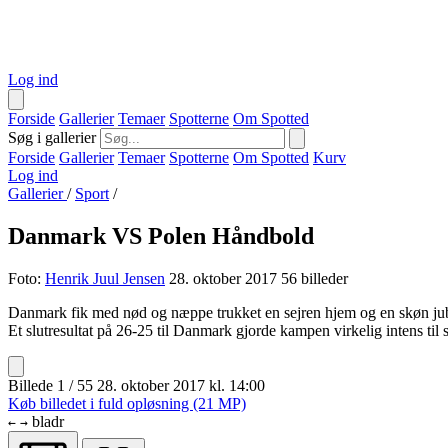
Log ind
Forside
Gallerier
Temaer
Spotterne
Om Spotted
Søg i gallerier
Forside
Gallerier
Temaer
Spotterne
Om Spotted
Kurv
Log ind
Gallerier
/
Sport
/
Danmark VS Polen Håndbold
Foto:
Henrik Juul Jensen
28. oktober 2017
56 billeder
Danmark fik med nød og næppe trukket en sejren hjem og en skøn jube
Et slutresultat på 26-25 til Danmark gjorde kampen virkelig intens til s
Billede 1 / 55
28. oktober 2017 kl. 14:00
Køb billedet i fuld opløsning (21 MP)
bladr
←
→