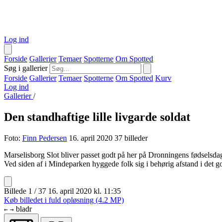
Log ind
Forside
Gallerier
Temaer
Spotterne
Om Spotted
Søg i gallerier
Forside
Gallerier
Temaer
Spotterne
Om Spotted
Kurv
Log ind
Gallerier
/
Den standhaftige lille livgarde soldat
Foto:
Finn Pedersen
16. april 2020
37 billeder
Marselisborg Slot bliver passet godt på her på Dronningens fødselsdag
Ved siden af i Mindeparken hyggede folk sig i behørig afstand i det go
Billede 1 / 37
16. april 2020 kl. 11:35
Køb billedet i fuld opløsning (4.2 MP)
bladr
←
→