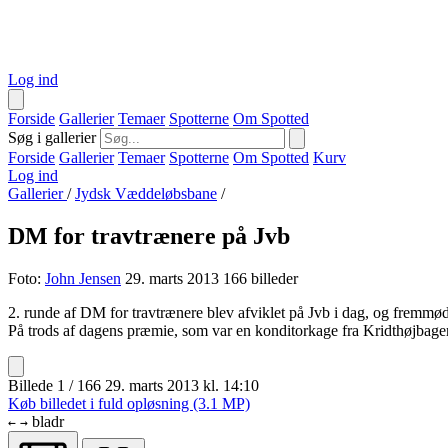
Log ind
Forside
Gallerier
Temaer
Spotterne
Om Spotted
Søg i gallerier
Forside
Gallerier
Temaer
Spotterne
Om Spotted
Kurv
Log ind
Gallerier
/
Jydsk Væddeløbsbane
/
DM for travtrænere på Jvb
Foto:
John Jensen
29. marts 2013
166 billeder
2. runde af DM for travtrænere blev afviklet på Jvb i dag, og fremmødet
På trods af dagens præmie, som var en konditorkage fra Kridthøjbageren
Billede 1 / 166
29. marts 2013 kl. 14:10
Køb billedet i fuld opløsning (3.1 MP)
bladr
←
→