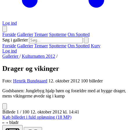
Log ind
Forside
Gallerier
Temaer
Spotterne
Om Spotted
Søg i gallerier
Forside
Gallerier
Temaer
Spotterne
Om Spotted
Kurv
Log ind
Gallerier
/
Kulturnatten 2012
/
Drager og vikinger
Foto:
Henrik Bundgaard
12. oktober 2012
100 billeder
Godsbanen: Junglebyg hjalp børn og forældre med at bygge drager,
mens vikingerne øvede sig i kamp
Billede 1 / 100
12. oktober 2012 kl. 14:41
Køb billedet i fuld opløsning (18 MP)
bladr
←
→