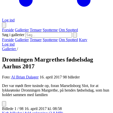
Log ind
Forside
Gallerier
Temaer
Spotterne
Om Spotted
Søg i gallerier
Forside
Gallerier
Temaer
Spotterne
Om Spotted
Kurv
Log ind
Gallerier
/
Dronningen Margrethes fødselsdag
Aarhus 2017
Foto:
Al Brian Dalager
16. april 2017
98 billeder
Der var mødt flere tusinde op, foran Marselisborg Slot, for at
lykkeønske Dronningen Margrethe, på hendes fødselsdag, som hun
holdet sammen med familien
Billede 1 / 98
16. april 2017 kl. 08:58