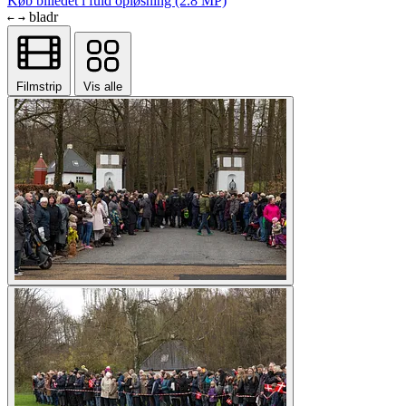
Køb billedet i fuld opløsning (2.8 MP)
bladr
←
→
Filmstrip
Vis alle