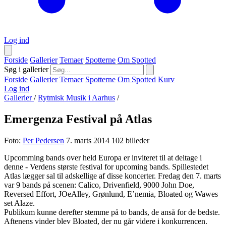
Log ind
Forside
Gallerier
Temaer
Spotterne
Om Spotted
Søg i gallerier
Forside
Gallerier
Temaer
Spotterne
Om Spotted
Kurv
Log ind
Gallerier
/
Rytmisk Musik i Aarhus
/
Emergenza Festival på Atlas
Foto:
Per Pedersen
7. marts 2014
102 billeder
Upcomming bands over held Europa er inviteret til at deltage i
denne - Verdens største festival for upcoming bands. Spillestedet
Atlas lægger sal til adskellige af disse koncerter. Fredag den 7. marts
var 9 bands på scenen: Calico, Drivenfield, 9000 John Doe,
Reversed Effort, JOeAlley, Grønlund, E’nemia, Bloated og Wawes
set Alaze.
Publikum kunne derefter stemme på to bands, de anså for de bedste.
Aftenens vinder blev Bloated, der nu går videre i konkurrencen.