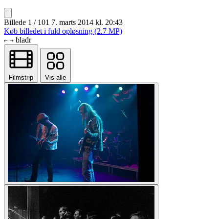
Billede 1 / 101
7. marts 2014 kl. 20:43
Køb billedet i fuld opløsning (2.7 MP)
bladr
←
→
Filmstrip
Vis alle