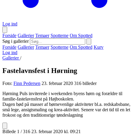
Log ind
Forside
Gallerier
Temaer
Spotterne
Om Spotted
Søg i gallerier
Forside
Gallerier
Temaer
Spotterne
Om Spotted
Kurv
Log ind
Gallerier
/
Fastelavnsfest i Hørning
Foto:
Finn Pedersen
23. februar 2020
316 billeder
Hørning Puls inviterede i weekenden byens børn og forældre til
familie-fastelavnsfest på Højboskolen.
Dagen bød på masser af børnevenlige aktiviteter bl.a. redskabsbane,
små lege, ansigtsmaling og krea-aktivitet. Senere var det tid til en let
frokost og den traditionsrige tøndeslagning
Billede 1 / 316
23. februar 2020 kl. 09:21