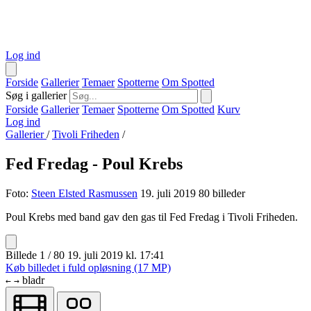
Log ind
Forside
Gallerier
Temaer
Spotterne
Om Spotted
Søg i gallerier
Forside
Gallerier
Temaer
Spotterne
Om Spotted
Kurv
Log ind
Gallerier
/
Tivoli Friheden
/
Fed Fredag - Poul Krebs
Foto:
Steen Elsted Rasmussen
19. juli 2019
80 billeder
Poul Krebs med band gav den gas til Fed Fredag i Tivoli Friheden.
Billede 1 / 80
19. juli 2019 kl. 17:41
Køb billedet i fuld opløsning (17 MP)
bladr
←
→