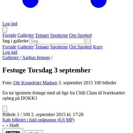
Log ind
Forside
Gallerier
Temaer
Spotterne
Om Spotted
Søg i gallerier
Forside
Gallerier
Temaer
Spotterne
Om Spotted
Kurv
Log ind
Gallerier
/
Aarhus festuge
/
Festuge Torsdag 3 september
Foto:
Ole Kragekjær Madsen
3. september 2015
100 billeder
En tur igennem festuge med alt lige fra Chili Claus til Iværksætter
oplæg på DOKK1
Billede 1 / 100
2. september 2015 kl. 17:28
Køb billedet i fuld opløsning (6.6 MP)
bladr
←
→