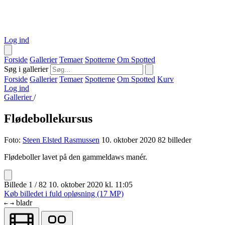
Log ind
Forside
Gallerier
Temaer
Spotterne
Om Spotted
Søg i gallerier
Forside
Gallerier
Temaer
Spotterne
Om Spotted
Kurv
Log ind
Gallerier
/
Flødebollekursus
Foto:
Steen Elsted Rasmussen
10. oktober 2020
82 billeder
Flødeboller lavet på den gammeldaws manér.
Billede 1 / 82
10. oktober 2020 kl. 11:05
Køb billedet i fuld opløsning (17 MP)
bladr
←
→