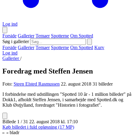
Log ind
Forside
Gallerier
Temaer
Spotterne
Om Spotted
Søg i gallerier
Forside
Gallerier
Temaer
Spotterne
Om Spotted
Kurv
Log ind
Gallerier
/
Foredrag med Steffen Jensen
Foto:
Steen Elsted Rasmussen
22. august 2018
31 billeder
I forbindelse med udstillingen "Spotted 10 år - 1 million billeder" på
Dokk1, afholdt Steffen Jensen, i samarbejde med Spotted.dk og
Klub Østjylland, foredraget "Historien i fotografiet".
Billede 1 / 31
22. august 2018 kl. 17:10
Køb billedet i fuld opløsning (17 MP)
bladr
←
→