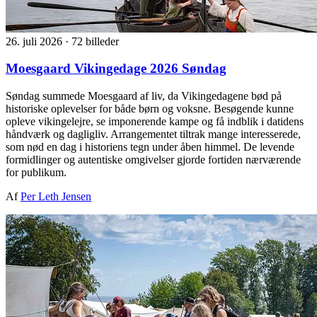
26. juli 2026
·
72 billeder
Moesgaard Vikingedage 2026 Søndag
Søndag summede Moesgaard af liv, da Vikingedagene bød på
historiske oplevelser for både børn og voksne. Besøgende kunne
opleve vikingelejre, se imponerende kampe og få indblik i datidens
håndværk og dagligliv. Arrangementet tiltrak mange interesserede,
som nød en dag i historiens tegn under åben himmel. De levende
formidlinger og autentiske omgivelser gjorde fortiden nærværende
for publikum.
Af
Per Leth Jensen