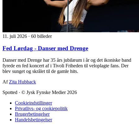
11. juli 2026
·
60 billeder
Fed Lørdag - Danser med Drenge
Danser med Drenge har 35 års jubilæum i år og det ikoniske band
fyrede en fed koncert af i Tivoli Friheden til veloplagte fans. Der
blev sunget og skrålet til de gamle hits.
Af
Zita Hubback
Spotted
·
© Jysk Fynske Medier 2026
Cookieindstillinger
Privatlivs- og cookiepolitik
Brugerbetingelser
Handelsbetingelser