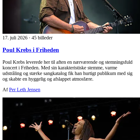
17. juli 2026
·
45 billeder
Poul Krebs i Friheden
Poul Krebs leverede her til aften en nærværende og stemningsfuld
koncert i Friheden. Med sin karakteristiske stemme, varme
udstråling og stærke sangkatalog fik han hurtigt publikum med sig
og skabte en hyggelig og afslappet atmosfære.
Af
Per Leth Jensen