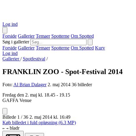
Log ind
Forside
Gallerier
Temaer
Spotterne
Om Spotted
Søg i gallerier
Forside
Gallerier
Temaer
Spotterne
Om Spotted
Kurv
Log ind
Gallerier
/
Spotfestival
/
FRANKLIN ZOO - Spot-Festival 2014
Foto:
Al Brian Dalager
2. maj 2014
36 billeder
Fredag den 2. maj kl. 18.45 - 19.15
GAFFA Venue
Billede 1 / 36
2. maj 2014 kl. 16:49
Køb billedet i fuld opløsning (6.3 MP)
bladr
←
→