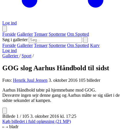
Log ind
Forside
Gallerier
Temaer
Spotterne
Om Spotted
Søg i gallerier
Forside
Gallerier
Temaer
Spotterne
Om Spotted
Kurv
Log ind
Gallerier
/
Sport
/
GOG slog Aarhus Håndbold til sidst
Foto:
Henrik Juul Jensen
3. oktober 2016
105 billeder
Aarhus Håndbold tabte på hjemmebane mod GOG.
Desværre ingen sejr denne gang og Aarhus måtte se sig slået i de
sidste sekunder af kampen.
Billede 1 / 105
3. oktober 2016 kl. 17:25
Køb billedet i fuld opløsning (21 MP)
bladr
←
→