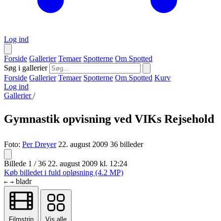
Log ind
Forside
Gallerier
Temaer
Spotterne
Om Spotted
Søg i gallerier
Forside
Gallerier
Temaer
Spotterne
Om Spotted
Kurv
Log ind
Gallerier
/
Gymnastik opvisning ved VIKs Rejsehold
Foto:
Per Dreyer
22. august 2009
36 billeder
Billede 1 / 36
22. august 2009 kl. 12:24
Køb billedet i fuld opløsning (4.2 MP)
bladr
←
→
Filmstrip
Vis alle