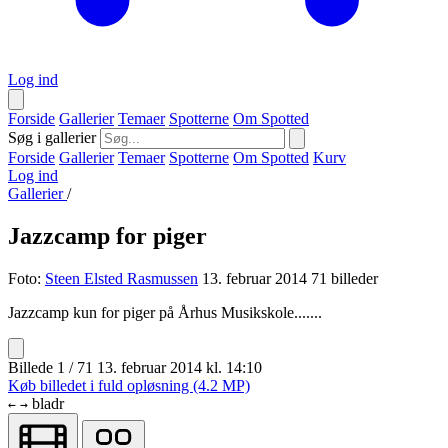
Log ind
Forside
Gallerier
Temaer
Spotterne
Om Spotted
Søg i gallerier
Forside
Gallerier
Temaer
Spotterne
Om Spotted
Kurv
Log ind
Gallerier
/
Jazzcamp for piger
Foto:
Steen Elsted Rasmussen
13. februar 2014
71 billeder
Jazzcamp kun for piger på Århus Musikskole.......
Billede 1 / 71
13. februar 2014 kl. 14:10
Køb billedet i fuld opløsning (4.2 MP)
bladr
←
→