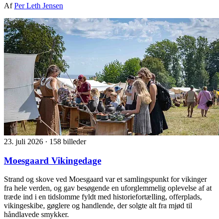
Af
Per Leth Jensen
23. juli 2026
·
158 billeder
Moesgaard Vikingedage
Strand og skove ved Moesgaard var et samlingspunkt for vikinger
fra hele verden, og gav besøgende en uforglemmelig oplevelse af at
træde ind i en tidslomme fyldt med historiefortælling, offerplads,
vikingeskibe, gøglere og handlende, der solgte alt fra mjød til
håndlavede smykker.