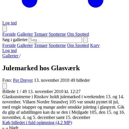
Log ind
Forside
Gallerier
Temaer
Spotterne
Om Spotted
Søg i gallerier
Forside
Gallerier
Temaer
Spotterne
Om Spotted
Kurv
Log ind
Gallerier
/
Julemarked hos Glasværk
Foto:
Per Dreyer
13. november 2010
49 billeder
Billede 1 / 49
13. november 2010 kl. 12:27
Glaskunstnerne i Risskov holdt julemarked i weekenden 13. og 14.
november. Villaen Nordre Strandvej 105 var smukt pyntet til jul,
med engle istapper og mange andre smukke juleting i glaspynt. Gik
du glip af udstillingen kan du se den i Mejlgade 105, den 15. og 16.
november, 4. og 5. december samt 15. december
Køb billedet i fuld opløsning (4.2 MP)
bladr
←
→