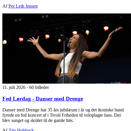
Af
Per Leth Jensen
11. juli 2026
·
60 billeder
Fed Lørdag - Danser med Drenge
Danser med Drenge har 35 års jubilæum i år og det ikoniske band
fyrede en fed koncert af i Tivoli Friheden til veloplagte fans. Der
blev sunget og skrålet til de gamle hits.
Af
Zita Hubback