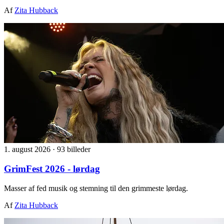
Af
Zita Hubback
1. august 2026
·
93 billeder
GrimFest 2026 - lørdag
Masser af fed musik og stemning til den grimmeste lørdag.
Af
Zita Hubback