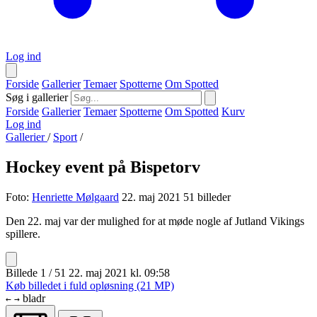
Log ind
Forside
Gallerier
Temaer
Spotterne
Om Spotted
Søg i gallerier
Forside
Gallerier
Temaer
Spotterne
Om Spotted
Kurv
Log ind
Gallerier
/
Sport
/
Hockey event på Bispetorv
Foto:
Henriette Mølgaard
22. maj 2021
51 billeder
Den 22. maj var der mulighed for at møde nogle af Jutland Vikings
spillere.
Billede 1 / 51
22. maj 2021 kl. 09:58
Køb billedet i fuld opløsning (21 MP)
bladr
←
→