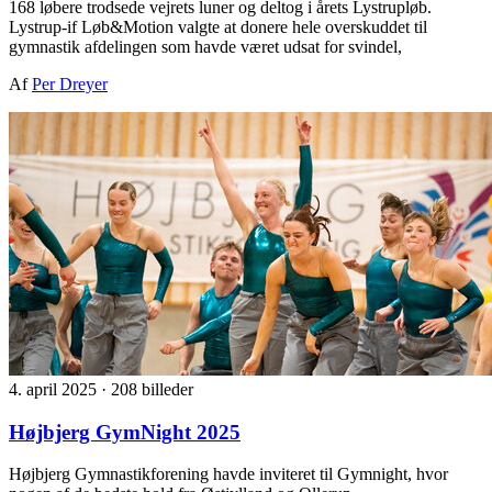
168 løbere trodsede vejrets luner og deltog i årets Lystrupløb.
Lystrup-if Løb&Motion valgte at donere hele overskuddet til
gymnastik afdelingen som havde været udsat for svindel,
Af
Per Dreyer
4. april 2025
·
208 billeder
Højbjerg GymNight 2025
Højbjerg Gymnastikforening havde inviteret til Gymnight, hvor